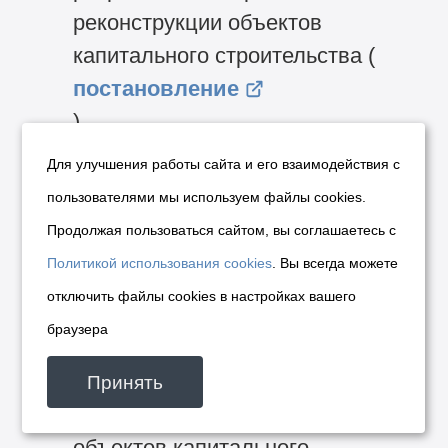
реконструкции объектов
капитального строительства (
постановление
)
Для улучшения работы сайта и его взаимодействия с
пользователями мы используем файлы cookies.
Постановление мэрии
Продолжая пользоваться сайтом, вы соглашаетесь с
г.Новосибирска
№ 4307
Политикой использования cookies
. Вы всегда можете
от
26.06.2015
О
отключить файлы cookies в настройках вашего
предоставлении разрешений
браузера
на отклонение от предельных
параметров разрешенного
Принять
строительства, реконструкции
объектов капитального