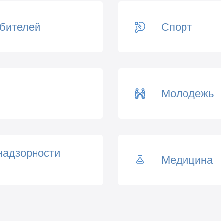
ебителей
Спорт
Молодежь
надзорности
Медицина
в