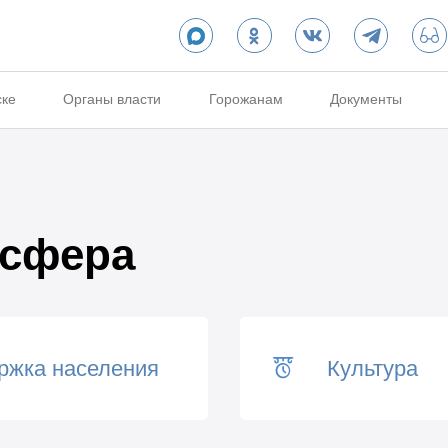
ске
Органы власти
Горожанам
Документы
 сфера
ржка населения
Культура