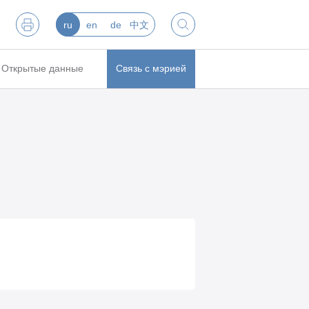
ru
en
de
中文
Открытые данные
Связь с мэрией