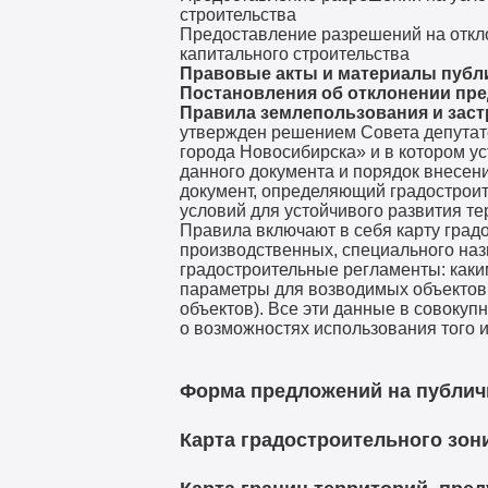
строительства
Предоставление разрешений на откло
капитального строительства
Правовые акты и материалы публ
Постановления об отклонении пре
Правила землепользования и заст
утвержден решением Совета депутато
города Новосибирска» и в котором у
данного документа и порядок внесен
документ, определяющий градостроит
условий для устойчивого развития т
Правила включают в себя карту град
производственных, специального наз
градостроительные регламенты: каки
параметры для возводимых объектов (
объектов). Все эти данные в совок
о возможностях использования того и
Форма предложений на публич
Карта градостроительного зони