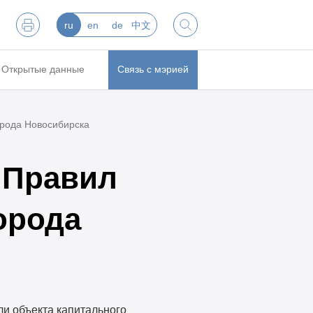
ru
en
de
中文
Открытые данные
Связь с мэрией
орода Новосибирска
 Правил
орода
и объекта капитального