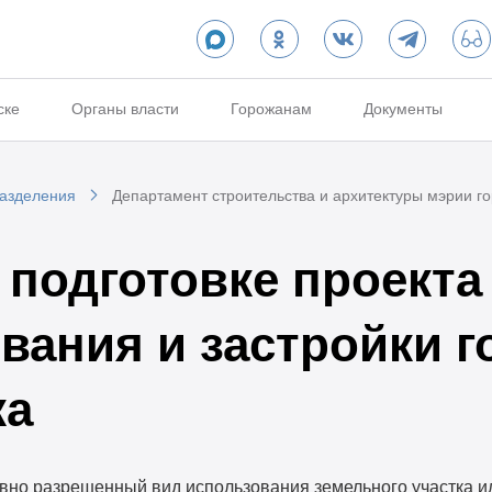
ске
Органы власти
Горожанам
Документы
разделения
Департамент строительства и архитектуры мэрии г
 подготовке проекта
вания и застройки г
ка
но разрешенный вид использования земельного участка ил