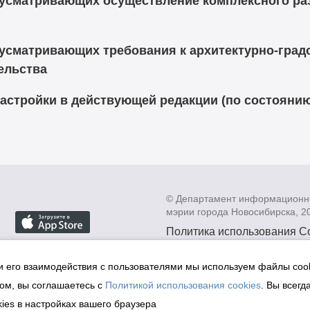
дусматривающих осуществление комплексного разв
дусматривающих требования к архитектурно-гра
ельства
астройки в действующей редакции (по состоянию 
© Департамент информационн
мэрии города Новосибирска, 2
Политика использования C
Политика по обработке пе
данных в информационных
и его взаимодействия с пользователями мы используем файлы cook
мэрии города Новосибирск
ом, вы соглашаетесь с
Политикой использования cookies
. Вы всегд
Техническая поддержка сай
ies в настройках вашего браузера
malinchukvl@mail.ru