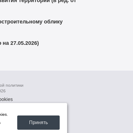
ития территории (в ред. от
достроительному облику
на 27.05.2026)
ой политики
026
ookies
рсональных
 системах
ies.
а
Принять
а
та -