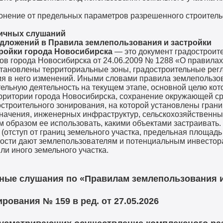
нение от предельных параметров разрешенного строительс
ичных слушаний
дложений в Правила землепользования и застройки
ройки города Новосибирска
— это документ градостроит
в города Новосибирска от 24.06.2009 № 1288 «О правилах
становлены территориальные зоны, градостроительные рег
ия в него изменений. Иными словами правила землепользов
ельную деятельность на текущем этапе, основной целю кот
ерритории города Новосибирска, сохранение окружающей ср
остроительного зонирования, на которой установлены гран
начения, инженерных инфраструктур, сельскохозяйственных
м образом ее использовать, какими объектами застраивать
отступ от границ земельного участка, предельная площадь
упности дают землепользователям и потенциальным инвес
ли иного земельного участка.
ные слушания по «Правилам землепользования и
рования № 159 в ред. от 2
7.05.2026