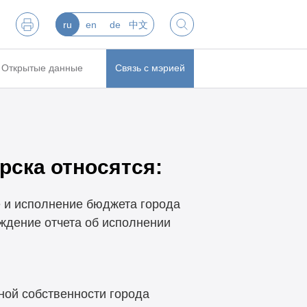
ru
en
de
中文
Открытые данные
Связь с мэрией
рска относятся:
е и исполнение бюджета города
ждение отчета об исполнении
ой собственности города