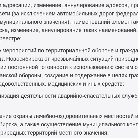
м адресации, изменение, аннулирование адресов, п
сети (за исключением автомобильных дорог федерал
жмуниципального значения), наименований элемента
рска, изменение, аннулирование таких наименовани
реестре;
 мероприятий по территориальной обороне и гражда
да Новосибирска от чрезвычайных ситуаций природно
ии постоянной готовности к использованию систем
данской обороны, создание и содержание в целях гр
одовольственных, медицинских и иных средств;
низация деятельности аварийно-спасательных служб
чение охраны лечебно-оздоровительных местностей и
бирска, а также осуществление муниципального кон
природных территорий местного значения;