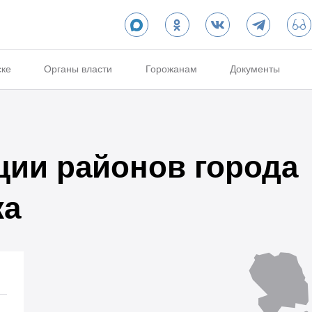
ске
Органы власти
Горожанам
Документы
ии районов города
ка