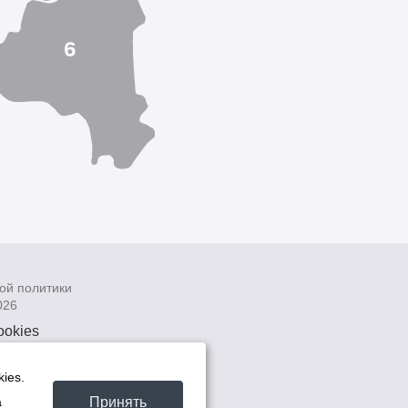
ой политики
026
ookies
рсональных
 системах
ies.
а
Принять
а