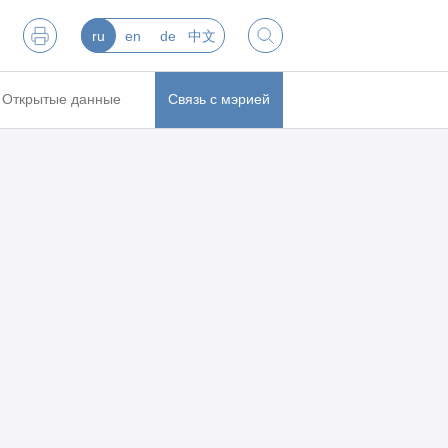
ru
en
de
中文
Открытые данные
Связь с мэрией