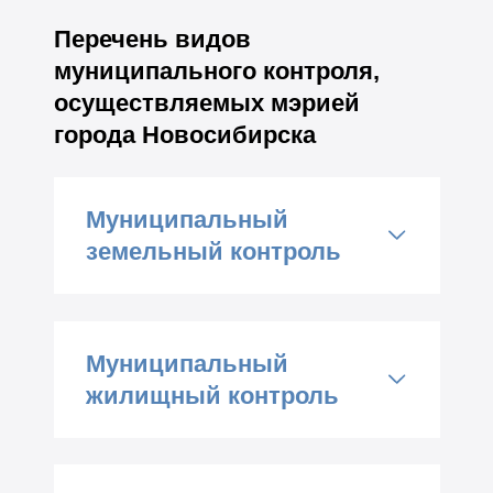
Перечень видов
муниципального контроля,
осуществляемых мэрией
города Новосибирска
Муниципальный
земельный контроль
Контрольным органом,
обеспечивающим
Муниципальный
организацию и
жилищный контроль
осуществление
Контрольным органом,
муниципального земельного
обеспечивающим