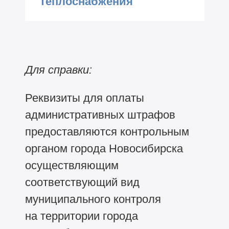
теплоснабжения
(округа по районам)
Новосибирска
города Новосибирска
Контрольным органом,
обеспечивающим
организацию и
Для справки:
осуществление
муниципального контроля,
Реквизиты для оплаты
является мэрия города
административных штрафов
Новосибирска, от имени
предоставляются контрольным
которой действует
органом города Новосибирска
осуществляющим
департамент энергетики,
соответствующий вид
жилищного и
муниципального контроля
коммунального хозяйства
на территории города