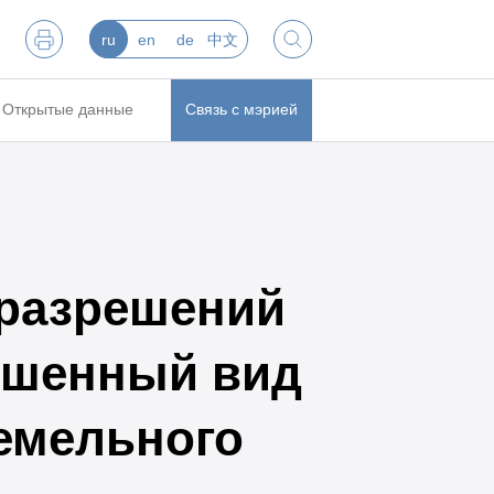
ru
en
de
中文
Открытые данные
Связь с мэрией
 разрешений
ешенный вид
емельного