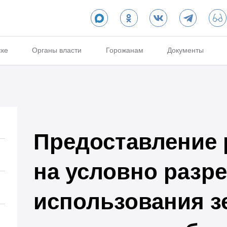
ске
Органы власти
Горожанам
Документы
Предоставление
на условно разр
использования з