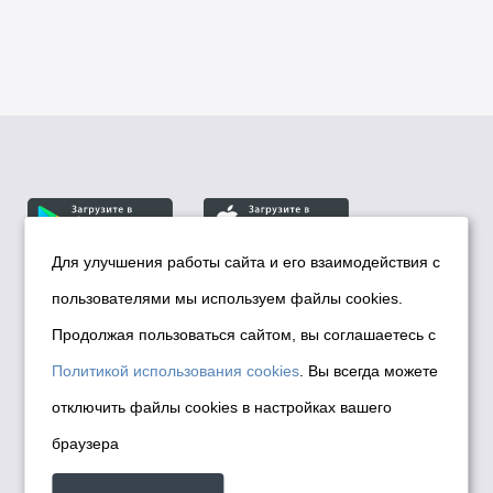
Для улучшения работы сайта и его взаимодействия с
пользователями мы используем файлы cookies.
© Департамент информационной политики мэрии
города Новосибирска, 2026
Продолжая пользоваться сайтом, вы соглашаетесь с
Политика использования Cookies
Политикой использования cookies
. Вы всегда можете
Политика по обработке персональных
отключить файлы cookies в настройках вашего
данных в информационных системах
браузера
мэрии города Новосибирска
Техническая поддержка сайта -