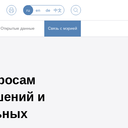
ru
en
de
中文
Открытые данные
Связь с мэрией
росам
шений и
ьных