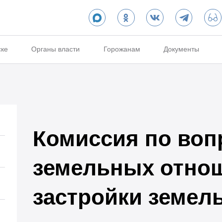
ске
Органы власти
Горожанам
Документы
Комиссия по воп
земельных отно
застройки земел