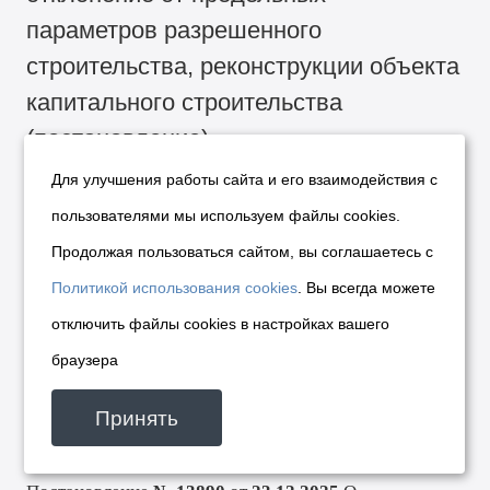
параметров разрешенного
строительства, реконструкции объекта
капитального строительства
(
постановление
)
Для улучшения работы сайта и его взаимодействия с
Постановление
№ 13993
от
25.12.2025
О
пользователями мы используем файлы cookies.
пред
оставлении обществу с ограниченной
Продолжая пользоваться сайтом, вы соглашаетесь с
ответственностью «Специализированный застройщик
Политикой использования cookies
. Вы всегда можете
«Эллада» разрешения на отклонение от предельных
отключить файлы cookies в настройках вашего
параметров разрешенного строительства,
браузера
реконструкции объекта капитального строительства
Принять
(
постановление
)