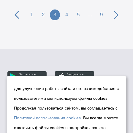
1
2
3
4
5
…
9
Для улучшения работы сайта и его взаимодействия с
пользователями мы используем файлы cookies.
© Департамент информационной политики мэрии
города Новосибирска, 2026
Продолжая пользоваться сайтом, вы соглашаетесь с
Политика использования Cookies
Политикой использования cookies
. Вы всегда можете
Политика по обработке персональных
отключить файлы cookies в настройках вашего
данных в информационных системах