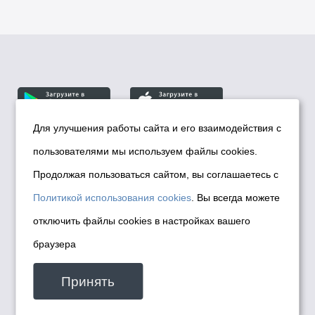
Для улучшения работы сайта и его взаимодействия с
пользователями мы используем файлы cookies.
© Департамент информационной политики мэрии
города Новосибирска, 2026
Продолжая пользоваться сайтом, вы соглашаетесь с
Политика использования Cookies
Политикой использования cookies
. Вы всегда можете
Политика по обработке персональных
отключить файлы cookies в настройках вашего
данных в информационных системах
браузера
мэрии города Новосибирска
Техническая поддержка сайта -
Принять
malinchukvl@mail.ru