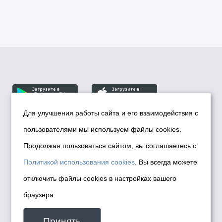
Для улучшения работы сайта и его взаимодействия с
пользователями мы используем файлы cookies.
© Департамент информационной политики мэрии
города Новосибирска, 2026
Продолжая пользоваться сайтом, вы соглашаетесь с
Политика использования Cookies
Политикой использования cookies
. Вы всегда можете
Политика по обработке персональных
отключить файлы cookies в настройках вашего
данных в информационных системах
браузера
мэрии города Новосибирска
Техническая поддержка сайта -
Принять