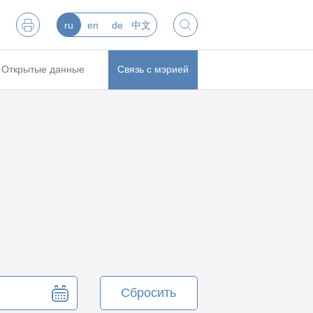
ru
en
de
中文
Открытые данные
Связь с мэрией
Сбросить