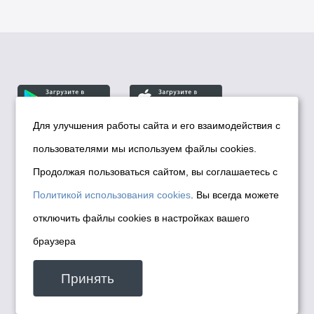
Для улучшения работы сайта и его взаимодействия с
пользователями мы используем файлы cookies.
© Департамент информационной политики мэрии
города Новосибирска, 2026
Продолжая пользоваться сайтом, вы соглашаетесь с
Политика использования Cookies
Политикой использования cookies
. Вы всегда можете
Политика по обработке персональных
отключить файлы cookies в настройках вашего
данных в информационных системах
браузера
мэрии города Новосибирска
Техническая поддержка сайта -
Принять
malinchukvl@mail.ru