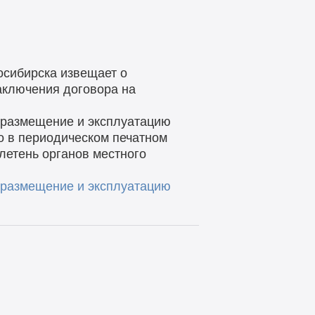
осибирска извещает о
заключения договора на
а размещение и эксплуатацию
о в периодическом печатном
летень органов местного
а размещение
и эксплуатацию