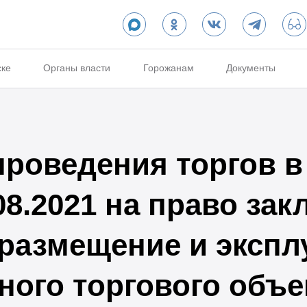
ске
Органы власти
Горожанам
Документы
проведения торгов 
08.2021 на право за
 размещение и эксп
ного торгового объе