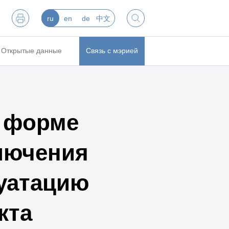
ru
en
de
中文
Открытые данные
Связь с мэрией
в форме
ключения
луатацию
кта