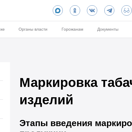
ске
Органы власти
Горожанам
Документы
Маркировка таб
изделий
Этапы введения маркиро