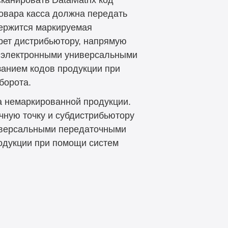
товара касса должна передать
держится маркируемая
рет дистрибьютору, напрямую
я электронными универсальными
занием кодов продукции при
борота.
а немаркированной продукции.
чную точку и субдистрибьютору
иверсальными передаточными
родукции при помощи систем