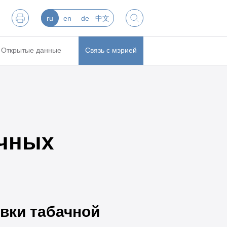
ru
en
de
中文
Открытые данные
Связь с мэрией
ачных
вки табачной