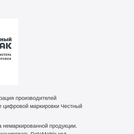
трация производителей
ме цифровой маркировки Честный
а немаркированной продукции.
канировать DataMatrix код