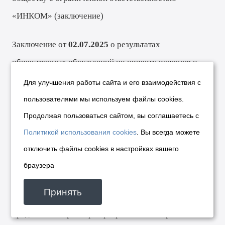
«ИНКОМ» (
заключение
)
Заключение от
02.07.2025
о результатах
общественных обсуждений по проекту решения о
предоставлении разрешения на отклонение от
Для улучшения работы сайта и его взаимодействия с
предельных параметров разрешенного строительства,
пользователями мы используем файлы cookies.
реконструкции объекта капитального строительства
Продолжая пользоваться сайтом, вы соглашаетесь с
Скуридину С. Ю. (
заключение
)
Политикой использования cookies
. Вы всегда можете
отключить файлы cookies в настройках вашего
Заключение от
02.07.2025
о результатах
браузера
общественных обсуждений по проекту решения о
Принять
предоставлении разрешения на отклонение от
предельных параметров разрешенного строительства,