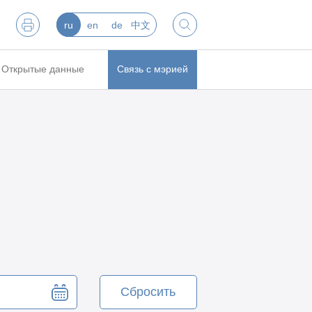
ru
en
de
中文
Открытые данные
Связь с мэрией
Сбросить