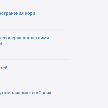
остранения кори
 несовершеннолетними
и
етей
ута молчания» и «Свеча