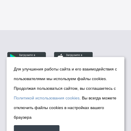
Для улучшения работы сайта и его взаимодействия с
пользователями мы используем файлы cookies.
© Департамент информационной политики мэрии
города Новосибирска, 2026
Продолжая пользоваться сайтом, вы соглашаетесь с
Политика использования Cookies
Политикой использования cookies
. Вы всегда можете
Политика по обработке персональных
отключить файлы cookies в настройках вашего
данных в информационных системах
браузера
мэрии города Новосибирска
Техническая поддержка сайта -