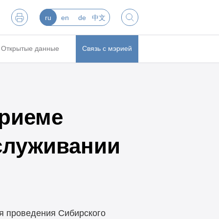
ru
en
de
中文
Открытые данные
Связь с мэрией
риеме
бслуживании
мя проведения Сибирского