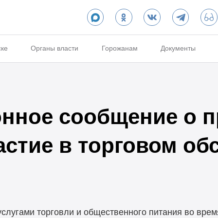
ске
Органы власти
Горожанам
Документы
нное сообщение о п
частие в торговом о
услугами торговли и общественного питания во вре