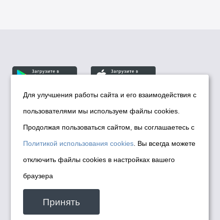
Для улучшения работы сайта и его взаимодействия с
пользователями мы используем файлы cookies.
© Департамент информационной политики мэрии
города Новосибирска, 2026
Продолжая пользоваться сайтом, вы соглашаетесь с
Политика использования Cookies
Политикой использования cookies
. Вы всегда можете
Политика по обработке персональных
отключить файлы cookies в настройках вашего
данных в информационных системах
браузера
мэрии города Новосибирска
Техническая поддержка сайта -
Принять
malinchukvl@mail.ru