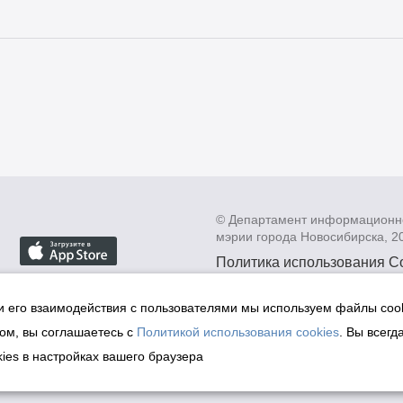
© Департамент информационн
мэрии города Новосибирска, 2
Политика использования C
Политика по обработке пе
данных в информационных
и его взаимодействия с пользователями мы используем файлы cook
мэрии города Новосибирск
ом, вы соглашаетесь с
Политикой использования cookies
. Вы всегд
Техническая поддержка сай
ies в настройках вашего браузера
malinchukvl@mail.ru