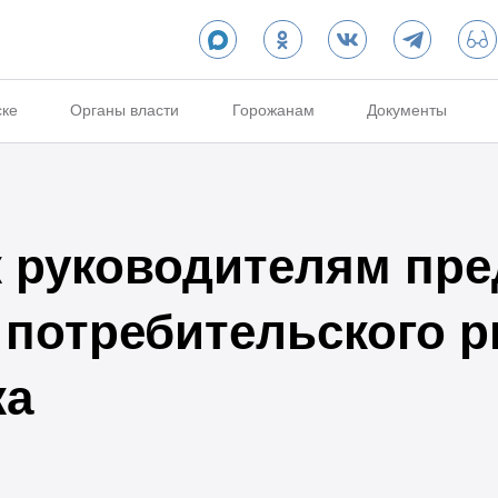
ске
Органы власти
Горожанам
Документы
 руководителям пре
 потребительского р
ка