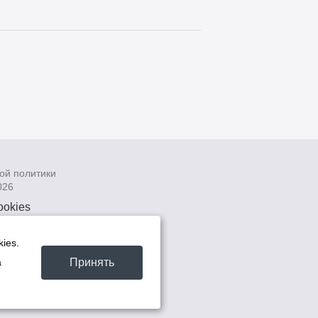
ой политики
026
ookies
рсональных
 системах
ies.
а
Принять
а
та -