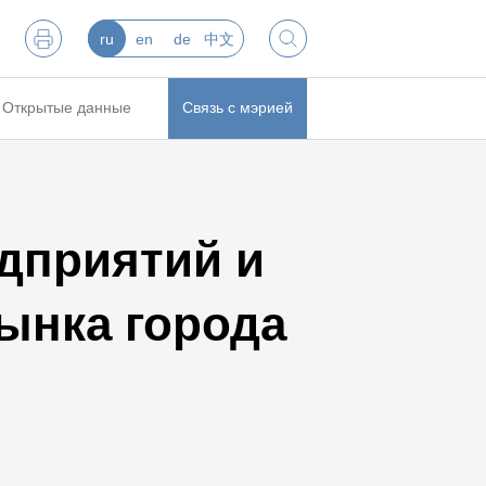
ru
en
de
中文
Открытые данные
Связь с мэрией
дприятий и
ынка города