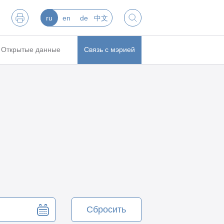
ru
en
de
中文
Открытые данные
Связь с мэрией
Сбросить