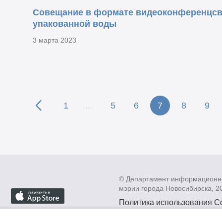
Совещание в формате видеоконференцсвя
упакованной воды
3 марта 2023
1
…
5
6
7
8
9
© Департамент информационн
мэрии города Новосибирска, 2
Политика использования C
Политика по обработке пе