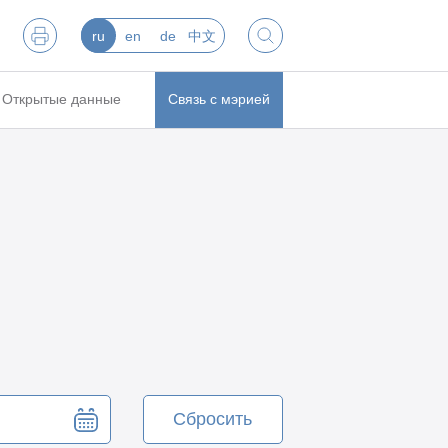
ru
en
de
中文
Открытые данные
Связь с мэрией
Сбросить