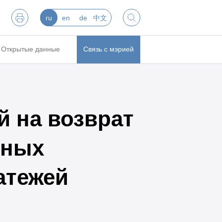
ru
en
de
中文
Открытые данные
Связь с мэрией
 на возврат
нных
атежей