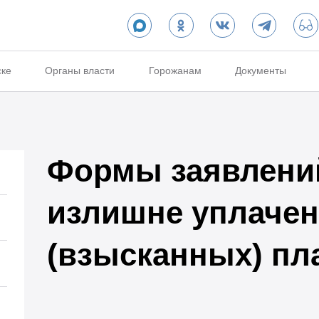
ске
Органы власти
Горожанам
Документы
Формы заявлений
излишне уплаче
(взысканных) пл