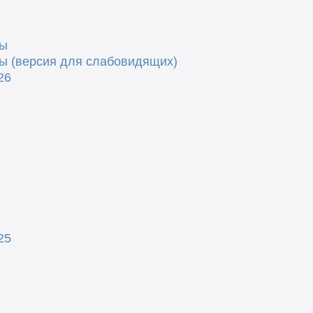
ды
ы (версия для слабовидящих)
26
25