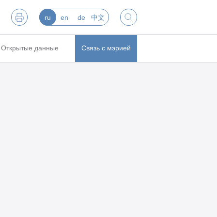
ru
en
de
中文
Открытые данные
Связь с мэрией