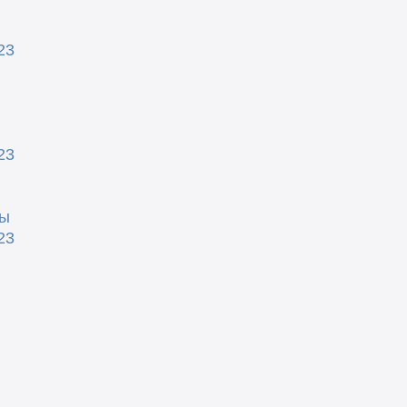
23
23
ды
23