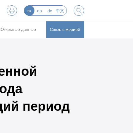
ru
en
de
中文
Открытые данные
Связь с мэрией
енной
рода
щий период