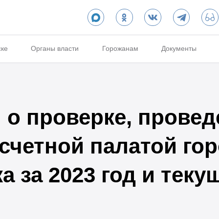
ске
Органы власти
Горожанам
Документы
о проверке, провед
счетной палатой го
 за 2023 год и теку