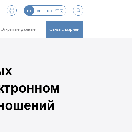
ru
en
de
中文
Открытые данные
Связь с мэрией
ых
ектронном
тношений