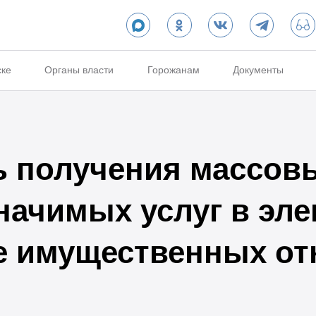
ске
Органы власти
Горожанам
Документы
 получения массов
начимых услуг в эл
е имущественных о