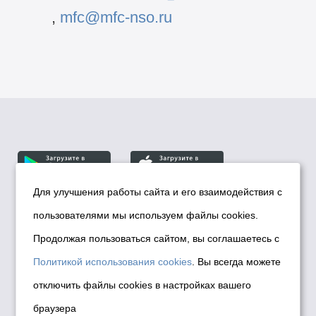
,
mfc@mfc-nso.ru
Для улучшения работы сайта и его взаимодействия с
пользователями мы используем файлы cookies.
© Департамент информационной политики мэрии
города Новосибирска, 2026
Продолжая пользоваться сайтом, вы соглашаетесь с
Политика использования Cookies
Политикой использования cookies
. Вы всегда можете
Политика по обработке персональных
отключить файлы cookies в настройках вашего
данных в информационных системах
браузера
мэрии города Новосибирска