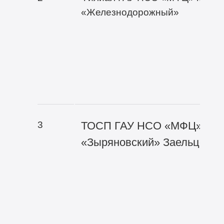
«Железнодорожный»
3
ТОСП ГАУ НСО «МФЦ» горо
«Зыряновский» Заельцовск