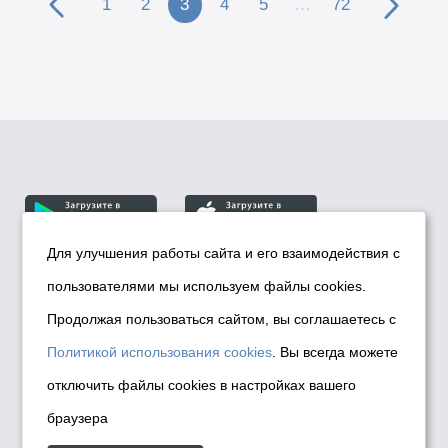
1
2
3
4
5
…
72
Для улучшения работы сайта и его взаимодействия с
пользователями мы используем файлы cookies.
© Департамент информационной политики мэрии
города Новосибирска, 2026
Продолжая пользоваться сайтом, вы соглашаетесь с
Политика использования Cookies
Политикой использования cookies
. Вы всегда можете
Политика по обработке персональных
отключить файлы cookies в настройках вашего
данных в информационных системах
браузера
мэрии города Новосибирска