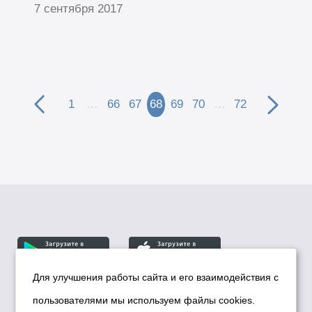
7 сентября 2017
1
…
66
67
68
69
70
…
72
Для улучшения работы сайта и его взаимодействия с
пользователями мы используем файлы cookies.
© Департамент информационной политики мэрии