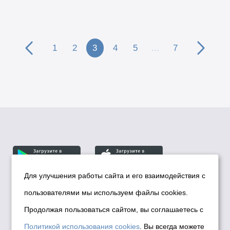
1
2
3
4
5
…
7
Для улучшения работы сайта и его взаимодействия с
пользователями мы используем файлы cookies.
© Департамент информационной политики мэрии
города Новосибирска, 2026
Продолжая пользоваться сайтом, вы соглашаетесь с
Политика использования Cookies
Политикой использования cookies
. Вы всегда можете