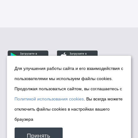
Для улучшения работы сайта и его взаимодействия с
пользователями мы используем файлы cookies.
© Департамент информационной политики мэрии
города Новосибирска, 2026
Продолжая пользоваться сайтом, вы соглашаетесь с
Политика использования Cookies
Политикой использования cookies
. Вы всегда можете
Политика по обработке персональных
отключить файлы cookies в настройках вашего
данных в информационных системах
браузера
мэрии города Новосибирска
Техническая поддержка сайта -
Принять
malinchukvl@mail.ru