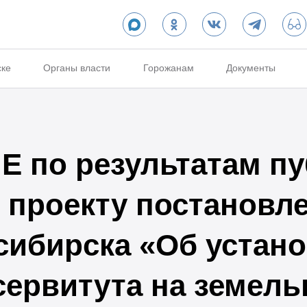
ске
Органы власти
Горожанам
Документы
 по результатам п
 проекту постановл
сибирска «Об устан
сервитута на земель