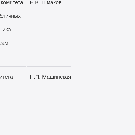
 комитета
Е.В. Шмаков
убличных
ника
сам
итета
Н.П. Машинская