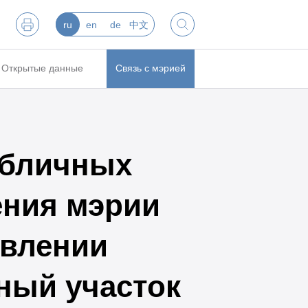
ru
en
de
中文
Открытые данные
Связь с мэрией
убличных
ения мэрии
овлении
ный участок