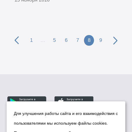
1
…
5
6
7
8
9
Для улучшения работы сайта и его взаимодействия с
пользователями мы используем файлы cookies.
© Департамент информационной политики мэрии
города Новосибирска, 2026