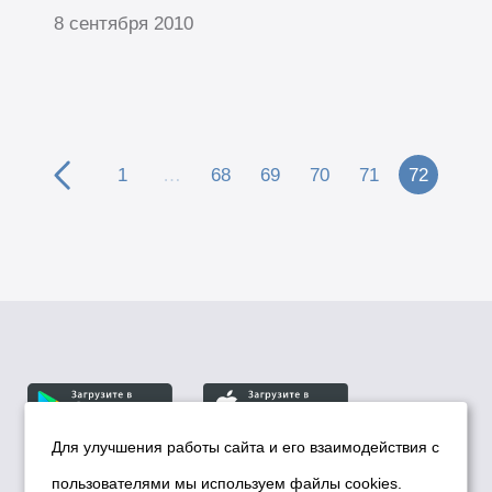
8 сентября 2010
1
…
68
69
70
71
72
Для улучшения работы сайта и его взаимодействия с
пользователями мы используем файлы cookies.
© Департамент информационной политики мэрии