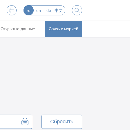
ru
en
de
中文
Открытые данные
Связь с мэрией
Сбросить