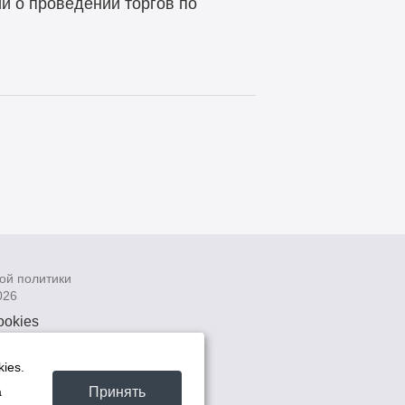
 о проведении торгов по
ой политики
026
ookies
рсональных
 системах
ies.
а
Принять
а
та -