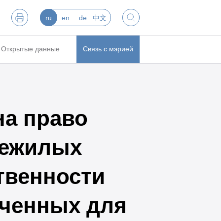
ru
en
de
中文
Открытые данные
Связь с мэрией
на право
нежилых
твенности
аченных для