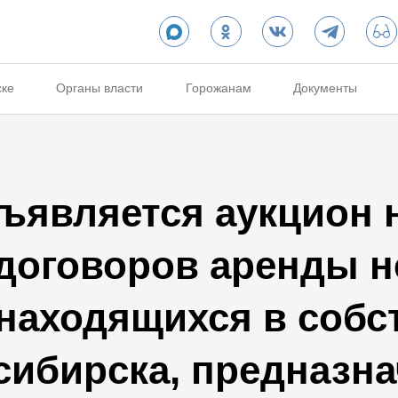
ске
Органы власти
Горожанам
Документы
бъявляется аукцион 
договоров аренды 
находящихся в собс
сибирска, предназн