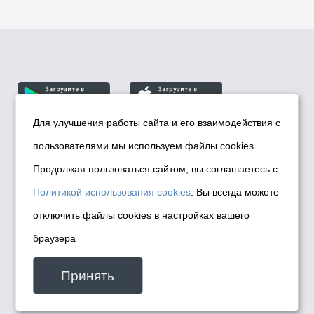
Для улучшения работы сайта и его взаимодействия с
пользователями мы используем файлы cookies.
© Департамент информационной политики мэрии
города Новосибирска, 2026
Продолжая пользоваться сайтом, вы соглашаетесь с
Политика использования Cookies
Политикой использования cookies
. Вы всегда можете
Политика по обработке персональных
отключить файлы cookies в настройках вашего
данных в информационных системах
браузера
мэрии города Новосибирска
Техническая поддержка сайта -
Принять
malinchukvl@mail.ru