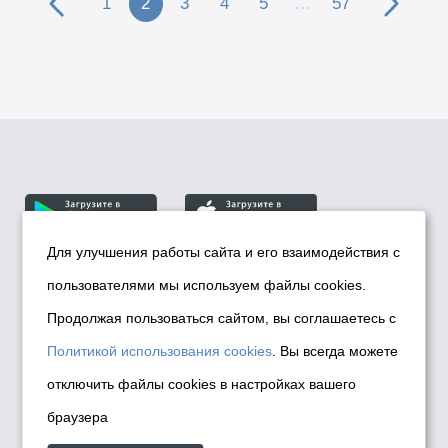
1
2
3
4
5
…
57
Для улучшения работы сайта и его взаимодействия с
пользователями мы используем файлы cookies.
© Департамент информационной политики мэрии
города Новосибирска, 2026
Продолжая пользоваться сайтом, вы соглашаетесь с
Политика использования Cookies
Политикой использования cookies
. Вы всегда можете
Политика по обработке персональных
отключить файлы cookies в настройках вашего
данных в информационных системах
браузера
мэрии города Новосибирска