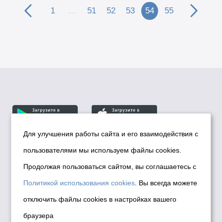
1
…
51
52
53
54
55
Для улучшения работы сайта и его взаимодействия с
пользователями мы используем файлы cookies.
© Департамент информационной политики мэрии
города Новосибирска, 2026
Продолжая пользоваться сайтом, вы соглашаетесь с
Политика использования Cookies
Политикой использования cookies
. Вы всегда можете
Политика по обработке персональных
отключить файлы cookies в настройках вашего
данных в информационных системах
браузера
мэрии города Новосибирска