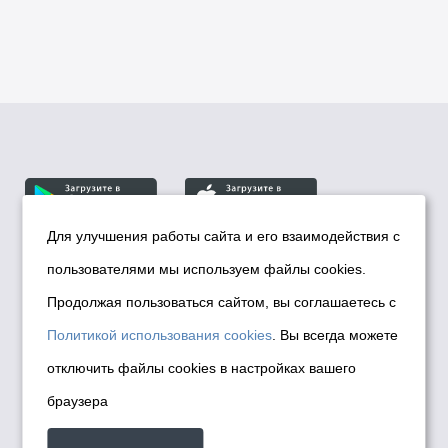
Для улучшения работы сайта и его взаимодействия с
пользователями мы используем файлы cookies.
© Департамент информационной политики мэрии
города Новосибирска, 2026
Продолжая пользоваться сайтом, вы соглашаетесь с
Политика использования Cookies
Политикой использования cookies
. Вы всегда можете
Политика по обработке персональных
отключить файлы cookies в настройках вашего
данных в информационных системах
браузера
мэрии города Новосибирска
Техническая поддержка сайта -