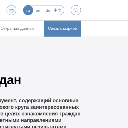
ru
en
de
中文
Открытые данные
Связь с мэрией
дан
кумент, содержащий основные
окого круга заинтересованных
в целях ознакомления граждан
тетными направлениями
стигнутыми результатами