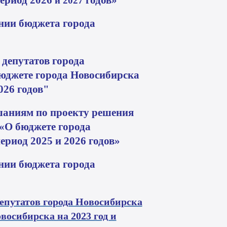
ериод 2026
годов»
и 202
7
ении бюджета города
депутатов города
юджете города Новосибирска
026
годов"
аниям по проекту решения
 «О бюджете города
ериод 2025
и 2026
годов»
ении бюджета города
епутатов города Новосибирска
овосибирска на 2023 год и