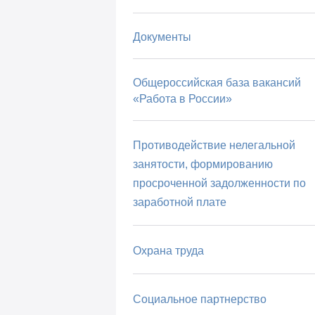
труда
утверд
Документы
Общероссийская база вакансий
Межотраслевые
Постановл
«Работа в России»
нормы времени на
РФ от 17.1
погрузку, разгрузку
вагонов,
Противодействие нелегальной
автотранспорта и
занятости, формированию
складские работы
просроченной задолженности по
заработной плате
Межотраслевые
Постановл
нормы выработки и
РФ от 27.0
Охрана труда
времени на
вывозку леса
Социальное партнерство
автомобилями -