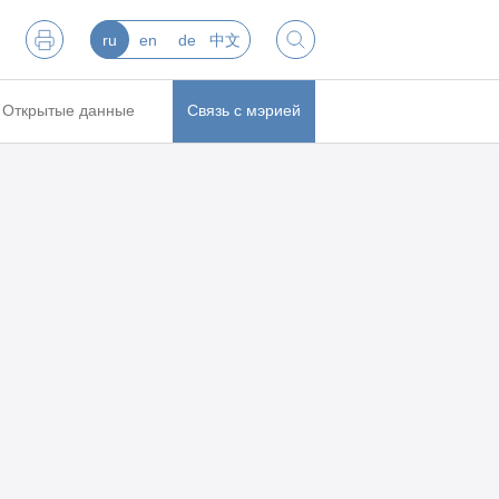
ru
en
de
中文
Открытые данные
Связь с мэрией