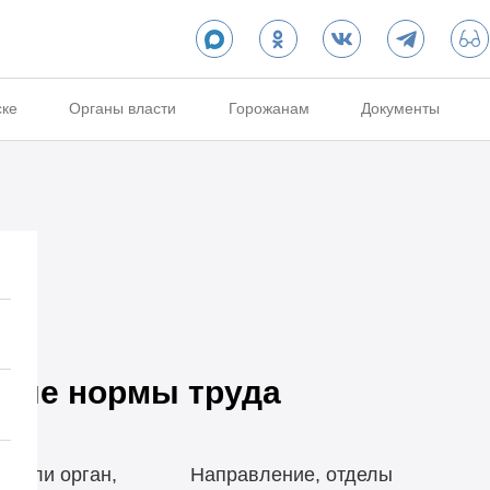
ске
Органы власти
Горожанам
Документы
а
евые нормы труда
т или орган,
Направление, отделы