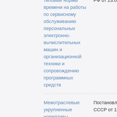
типовые нормы
РФ от 23.0
времени на работы
по сервисному
обслуживанию
персональных
электронно-
вычислительных
машин и
организационной
техники и
сопровождению
программных
средств
Межотраслевые
Постановл
укрупненные
СССР от 1
нормативы