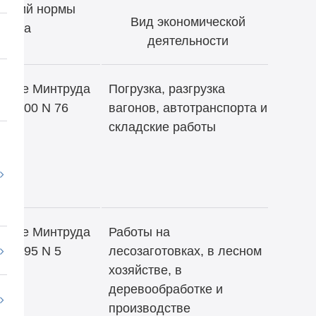
ивший нормы
Вид экономической
труда
деятельности
ение Минтруда
Погрузка, разгрузка
0.2000 N 76
вагонов, автотранспорта и
складские работы
ение Минтруда
Работы на
1.1995 N 5
лесозаготовках, в лесном
хозяйстве, в
деревообработке и
производстве