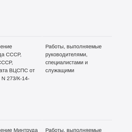
ление
Работы, выполняемые
да СССР,
руководителями,
СССР,
специалистами и
ата ВЦСПС от
служащими
 N 273/К-14-
ение Минтруда
Работы, выполняемые