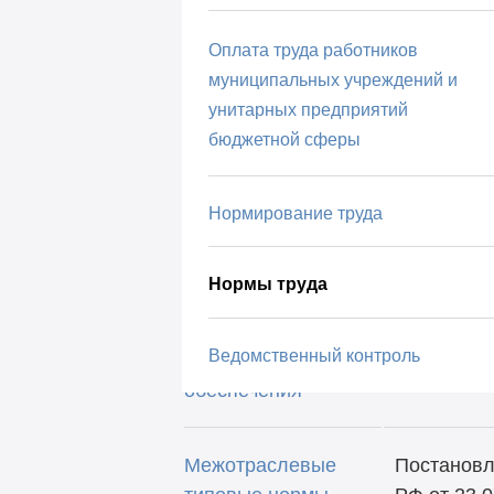
лесовозами
Оплата труда работников
муниципальных учреждений и
Межотраслевые
Приказ
унитарных предприятий
типовые нормы
Минздравс
бюджетной сферы
времени на работы
от 14.10.2
по сервисному
обслуживанию
Нормирование труда
оборудования
телемеханики,
Нормы труда
сопровождению и
доработке
Ведомственный контроль
программного
обеспечения
Межотраслевые
Постановл