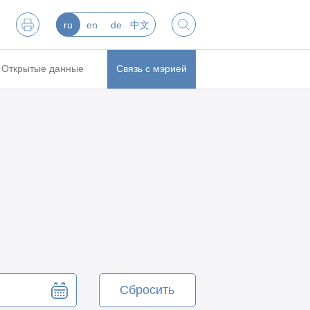
ru
en
de
中文
Открытые данные
Связь с мэрией
Сбросить