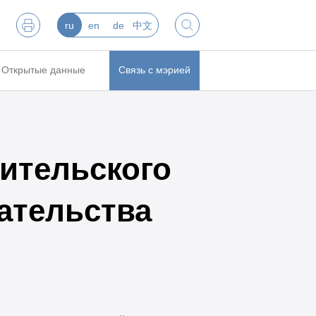
ru
en
de
中文
Открытые данные
Связь с мэрией
ительского
ательства