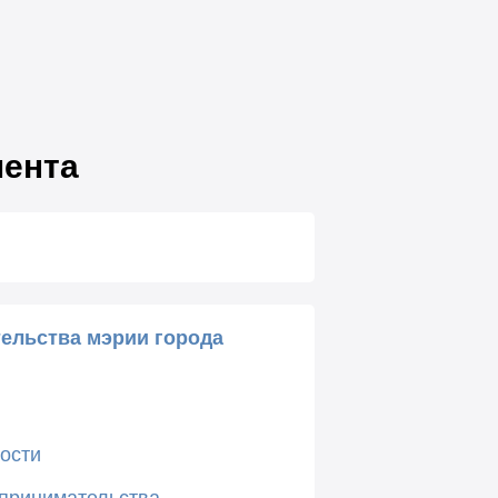
мента
ельства мэрии города
в
ости
дпринимательства