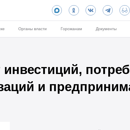
ске
Органы власти
Горожанам
Документы
 инвестиций, потреб
ваций и предприним