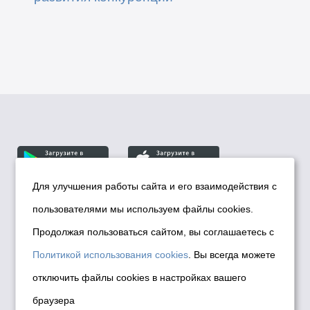
Для улучшения работы сайта и его взаимодействия с
пользователями мы используем файлы cookies.
© Департамент информационной политики мэрии
города Новосибирска, 2026
Продолжая пользоваться сайтом, вы соглашаетесь с
Политика использования Cookies
Политикой использования cookies
. Вы всегда можете
Политика по обработке персональных
отключить файлы cookies в настройках вашего
данных в информационных системах
браузера
мэрии города Новосибирска