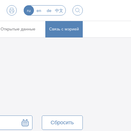
ru
en
de
中文
Открытые данные
Связь с мэрией
Сбросить