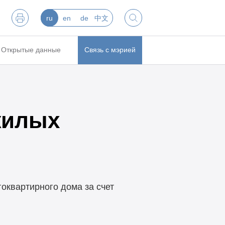
ru
en
de
中文
Открытые данные
Связь с мэрией
жилых
оквартирного дома за счет